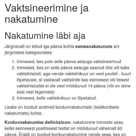
Vaktsineerimine ja
nakatumine
Nakatumine läbi aja
Järgnevalt on leitud iga päeva kohta
esmasnakatunute
arv
järgmistes kategooriates:
Inimesed, kes pole selle päeva seisuga vaktsineerinud
Inimesed, kes on selle päeva seisuga saanud ühe või kaks
vaktsiinisüsti, aga nende vaktsiinikuur on veel pooleli - kuuri
lõpetavast, st vastavalt vaktsiinile kas esimesest või teisest
vaktsiinisüstist ei ole veel möödunud 14 päeva (või on teine
süst veel tegemata)
Inimesed, kelle vaktsiinikuur on lõpetatud.
Lisaks on toodud andmed korduvnakatumiste (teistkordsete
nakatumiste) kohta.
Korduvnakatumise definitsioon:
nakatumine inimeste seas,
kellel esimesest positiivsest testist on möödunud vähemalt 60
päeva. Eraldi on toodud korduvnakatumine nende seas, kes on