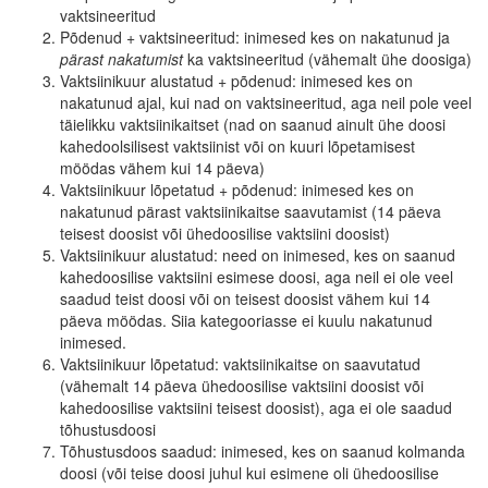
vaktsineeritud
Põdenud + vaktsineeritud: inimesed kes on nakatunud ja
pärast nakatumist
ka vaktsineeritud (vähemalt ühe doosiga)
Vaktsiinikuur alustatud + põdenud: inimesed kes on
nakatunud ajal, kui nad on vaktsineeritud, aga neil pole veel
täielikku vaktsiinikaitset (nad on saanud ainult ühe doosi
kahedoolsilisest vaktsiinist või on kuuri lõpetamisest
möödas vähem kui 14 päeva)
Vaktsiinikuur lõpetatud + põdenud: inimesed kes on
nakatunud pärast vaktsiinikaitse saavutamist (14 päeva
teisest doosist või ühedoosilise vaktsiini doosist)
Vaktsiinikuur alustatud: need on inimesed, kes on saanud
kahedoosilise vaktsiini esimese doosi, aga neil ei ole veel
saadud teist doosi või on teisest doosist vähem kui 14
päeva möödas. Siia kategooriasse ei kuulu nakatunud
inimesed.
Vaktsiinikuur lõpetatud: vaktsiinikaitse on saavutatud
(vähemalt 14 päeva ühedoosilise vaktsiini doosist või
kahedoosilise vaktsiini teisest doosist), aga ei ole saadud
tõhustusdoosi
Tõhustusdoos saadud: inimesed, kes on saanud kolmanda
doosi (või teise doosi juhul kui esimene oli ühedoosilise