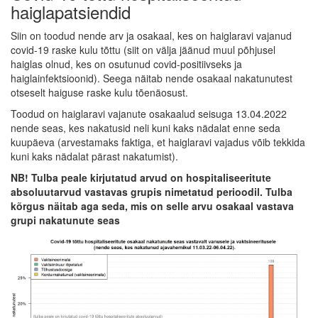
haiglapatsiendid
Siin on toodud nende arv ja osakaal, kes on haiglaravi vajanud
covid-19 raske kulu tõttu (siit on välja jäänud muul põhjusel
haiglas olnud, kes on osutunud covid-positiivseks ja
haiglainfektsioonid). Seega näitab nende osakaal nakatunutest
otseselt haiguse raske kulu tõenäosust.
Toodud on haiglaravi vajanute osakaalud seisuga 13.04.2022
nende seas, kes nakatusid neli kuni kaks nädalat enne seda
kuupäeva (arvestamaks faktiga, et haiglaravi vajadus võib tekkida
kuni kaks nädalat pärast nakatumist).
NB! Tulba peale kirjutatud arvud on hospitaliseeritute
absoluutarvud vastavas grupis nimetatud perioodil. Tulba
kõrgus näitab aga seda, mis on selle arvu osakaal vastava
grupi nakatunute seas