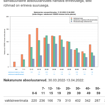
samasuunaline absoluutarvudes nähtava erinevusega, sest
rühmad on erineva suurusega.
Nakatunute absoluutarvud
, 30.03.2022-13.04.2022:
7-
12-
16-
20-
30-
40-
50-
0-6
11
15
19
29
39
49
59
vaktsineerimata
220
236
166
79
310
402
342
287