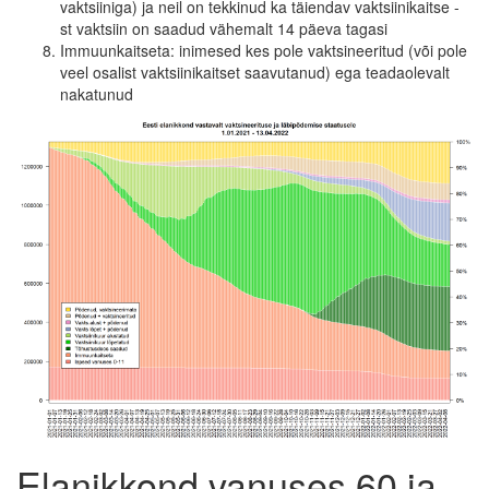
vaktsiiniga) ja neil on tekkinud ka täiendav vaktsiinikaitse -
st vaktsiin on saadud vähemalt 14 päeva tagasi
Immuunkaitseta: inimesed kes pole vaktsineeritud (või pole
veel osalist vaktsiinikaitset saavutanud) ega teadaolevalt
nakatunud
Elanikkond vanuses 60 ja