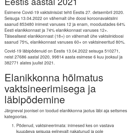
Eestis aastal 2021
Esimene Covid-19 vaktsiinisüst tehti Eestis 27. detsembril 2020.
Seisuga 13.04.2022 on vähemalt ühe doosi koroonavaktsiini
saanud 853480 inimest vanuses 12 ja enam, moodustades 64%
Eesti elanikkonnast ja 74% elanikkonnast vanuses 12+.
Täisealisest elanikkonnast (18+) on vähemalt ühe vaktsiinidoosi
saanud 75%, elanikkonnast vanuses 60+ on vaktsineeritud 80%.
Covid-19 läbipõdenuid on Eestis 13.04.2022 seisuga 510271,
neist 27686 aastal 2020, 99814 aasta esimese 6 kuu jooksul ja
382771 alates juulist 2021.
Elanikkonna hõlmatus
vaktsineerimisega ja
läbipõdemine
Järgneval joonisel on toodud elanikkonna jaotus läbi aja seitsmes
kategoorias.
Põdenud, vaktsineerimata: inimesed kes on vastava
kuupäeva seisuga eelnevalt nakatunud ja pole