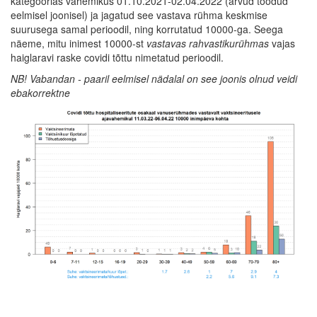
kategoorias vahemikus 01.10.2021-02.04.2022 (arvud toodud
eelmisel joonisel) ja jagatud see vastava rühma keskmise
suurusega samal perioodil, ning korrutatud 10000-ga. Seega
näeme, mitu inimest 10000-st
vastavas rahvastikurühmas
vajas
haiglaravi raske covidi tõttu nimetatud perioodil.
NB! Vabandan - paaril eelmisel nädalal on see joonis olnud veidi
ebakorrektne