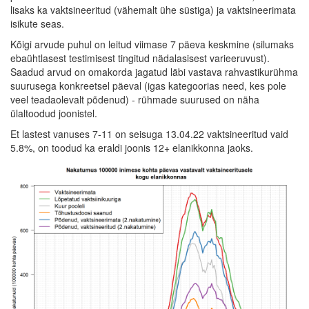
lisaks ka vaktsineeritud (vähemalt ühe süstiga) ja vaktsineerimata
isikute seas.
Kõigi arvude puhul on leitud viimase 7 päeva keskmine (silumaks
ebaühtlasest testimisest tingitud nädalasisest varieeruvust).
Saadud arvud on omakorda jagatud läbi vastava rahvastikurühma
suurusega konkreetsel päeval (igas kategoorias need, kes pole
veel teadaolevalt põdenud) - rühmade suurused on näha
ülaltoodud joonistel.
Et lastest vanuses 7-11 on seisuga 13.04.22 vaktsineeritud vaid
5.8%, on toodud ka eraldi joonis 12+ elanikkonna jaoks.