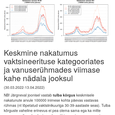
Keskmine nakatumus
vaktsineerituse kategooriates
ja vanuserühmades viimase
kahe nädala jooksul
(30.03.2022-13.04.2022)
NB! Järgneval joonisel vastab
tulba kõrgus
keskmisele
nakatunute arvule 100000 inimese kohta päevas vastavas
rühmas (nt lõpetatud vaktsiinikuuriga 30-39-aastaste seas). Tulba
kõrguste vaheline erinevus ei pea olema sama ega ka mitte