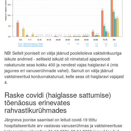
NB! Sellelt jooniselt on välja jäänud poolelioleva vaktsiinikuuriga
isikute andmed - selliseid isikuid oli nimetatud ajaperioodi
nakatunute seas kokku 400 ja nendest vajas haiglaravi 4 (mis
jagunes eri vanuserühmade vahel). Samuti on välja jäänud
vaktsineeritud korduvnakatunud, kelle seas oli haiglaravi vajajaid
4.
Raske covidi (haiglasse sattumise)
tõenäosus erinevates
rahvastikurühmades
Järgneva joonise saamisel on leitud covid-19 tõttu
hospitaliseeritute arv vastavas vanuserühmas ja vaktsineerituse