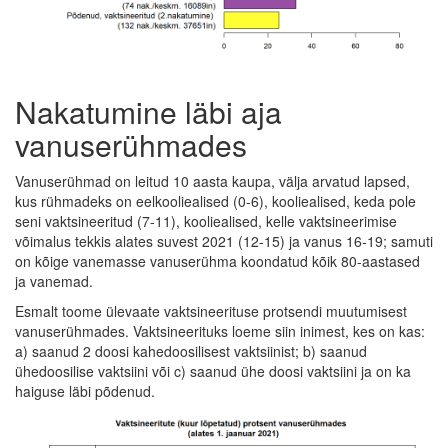
Nakatumine läbi aja
vanuserühmades
Vanuserühmad on leitud 10 aasta kaupa, välja arvatud lapsed,
kus rühmadeks on eelkooliealised (0-6), kooliealised, keda pole
seni vaktsineeritud (7-11), kooliealised, kelle vaktsineerimise
võimalus tekkis alates suvest 2021 (12-15) ja vanus 16-19; samuti
on kõige vanemasse vanuserühma koondatud kõik 80-aastased
ja vanemad.
Esmalt toome ülevaate vaktsineerituse protsendi muutumisest
vanuserühmades. Vaktsineerituks loeme siin inimest, kes on kas:
a) saanud 2 doosi kahedoosilisest vaktsiinist; b) saanud
ühedoosilise vaktsiini või c) saanud ühe doosi vaktsiini ja on ka
haiguse läbi põdenud.