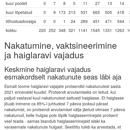
kuur pooleli
0
7
8
5
11
27
13
14
kuur lõpetatud
0
9
173
213
531
665
505
418
tõhustusdoosiga
0
0
1
24
289
451
471
544
kokku
220
252
348
321
1141
1545
1331
1263
1
Nakatumine, vaktsineerimine
ja haiglaravi vajadus
Keskmine haiglaravi vajadus
esmakordselt nakatunute seas läbi aja
Esmalt toome haiglaravi vajajate protsendid nakatunutest aasta
2021 erinevatel kuudel. Protsendi arvutamiseks on leitud, kui
paljud vastaval kuul nakatunutest sattusid haiglasse. Et haiglasse
jõuab inimene ca 85%-l juhtudest 7 päeva jooksul pärast
nakatumist, on protsendi arvutamisel välja jäetud viimase 7 päeva
nakatunud, kelle hulgas pole lõplik haiglasseminejate protsent
veel teada - samas lisandub haiglasseminejaid siiski ka
varasemate nakatunute hulgast. Seetõttu tuleb ka arvestada, et