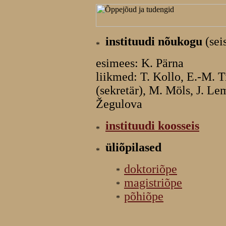
instituudi nõukogu
(sei
esimees: K. Pärna
liikmed: T. Kollo, E.-M. Ti
(sekretär), M. Möls, J. Le
Žegulova
instituudi koosseis
üliõpilased
doktoriõpe
magistriõpe
põhiõpe